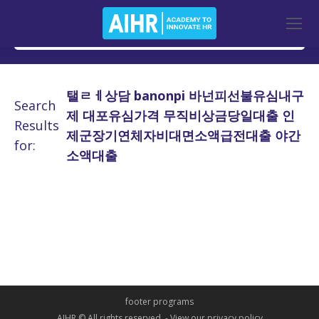
탤ㄹㅔ상담 banonpi 바넌피선불유심내구
Search
제 대포유심가격 무직비상금당일대출 인
Results
제군장기연체자비대면소액급전대출 야간
for:
소액대출
footer programs
AIHR © All rights reserved. -
View our privacy policy